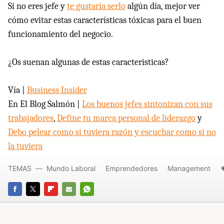
Si no eres jefe y
te gustaría serlo
algún día, mejor ver
cómo evitar estas características tóxicas para el buen
funcionamiento del negocio.
¿Os suenan algunas de estas caracteristicas?
Vía |
Business Insider
En El Blog Salmón |
Los buenos jefes sintonizan con sus
trabajadores
,
Define tu marca personal de liderazgo
y
Debo pelear como si tuviera razón y escuchar como si no
la tuviera
TEMAS
Mundo Laboral
Emprendedores
Management
FACEBOOK
TWITTER
FLIPBOARD
E-
WHATSAPP
MAIL