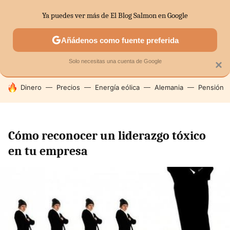
Ya puedes ver más de El Blog Salmon en Google
SECTORES
ECONOMÍA DOMÉSTICA
MERCADOS FINANC
Añádenos como fuente preferida
Solo necesitas una cuenta de Google
×
HOY SE HABLA DE
Dinero
Precios
Energía eólica
Alemania
Pensión
Cómo reconocer un liderazgo tóxico
en tu empresa