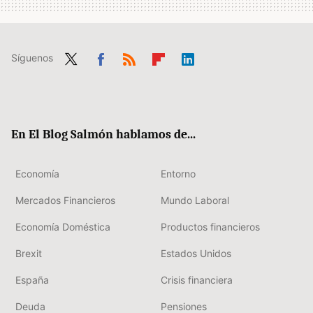
Síguenos
Twit
Fac
RSS
Flip
Link
ter
ebo
boa
edIn
ok
rd
En El Blog Salmón hablamos de...
Economía
Entorno
Mercados Financieros
Mundo Laboral
Economía Doméstica
Productos financieros
Brexit
Estados Unidos
España
Crisis financiera
Deuda
Pensiones