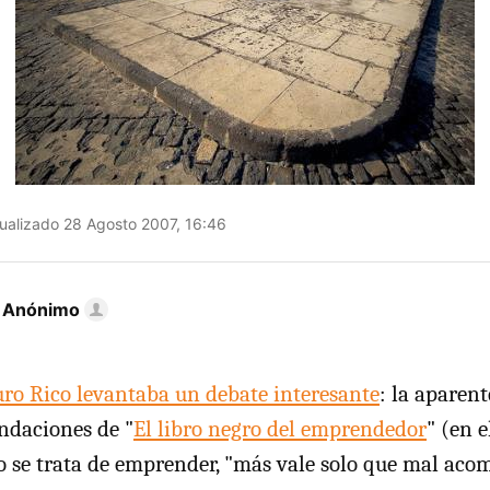
ualizado 28 Agosto 2007, 16:46
r Anónimo
ro Rico levantaba un debate interesante
: la aparen
ndaciones de "
El libro negro del emprendedor
" (en e
o se trata de emprender, "más vale solo que mal aco