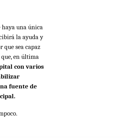
e haya una única
cibirá la ayuda y
or que sea capaz
 que, en última
pital con varios
bilizar
una fuente de
cipal.
ampoco.