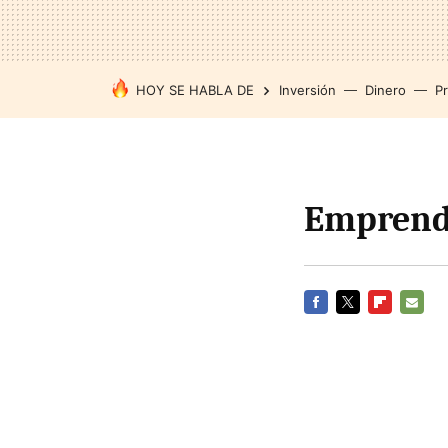
HOY SE HABLA DE
Inversión
Dinero
P
Emprende
FACEBOOK
TWITTER
FLIPBOARD
E-
MAIL