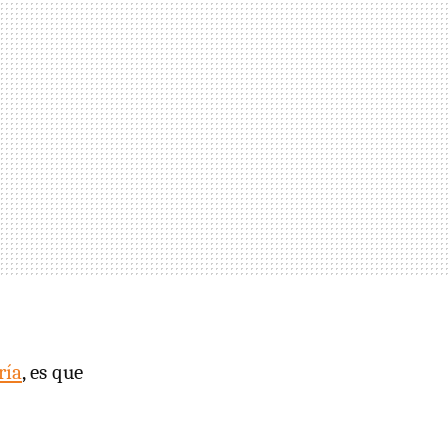
ría
, es que