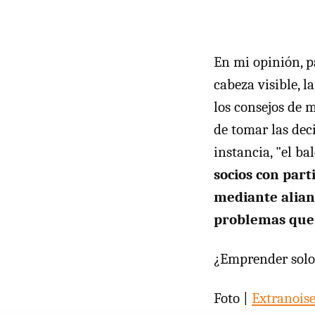
En mi opinión, p
cabeza visible, l
los consejos de 
de tomar las dec
instancia, "el ba
socios con part
mediante alian
problemas que p
¿Emprender solo
Foto |
Extranois