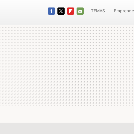
TEMAS
Emprende
FACEBOOK
TWITTER
FLIPBOARD
E-
MAIL