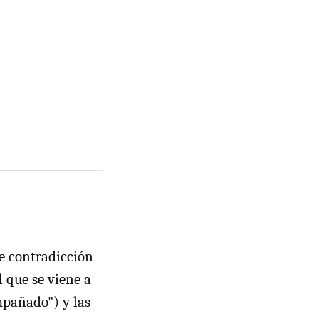
te contradicción
l que se viene a
mpañado") y las