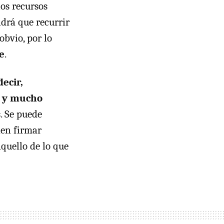
os recursos
ndrá que recurrir
obvio, por lo
e
.
ecir,
, y mucho
s
. Se puede
den firmar
aquello de lo que