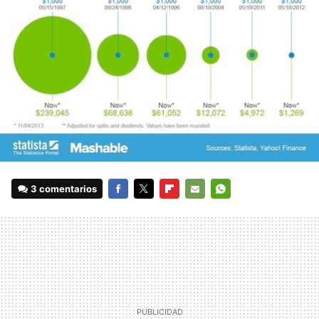
3 comentarios
FACEBOOK
TWITTER
FLIPBOARD
E-
WHATSAPP
MAIL