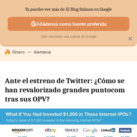
Ya puedes ver más de El Blog Salmon en Google
SECTORES
ECONOMÍA DOMÉSTICA
MERCADOS FINANC
Añádenos como fuente preferida
Solo necesitas una cuenta de Google
×
HOY SE HABLA DE
Dinero
Alemania
Ante el estreno de Twitter: ¿Cómo se
han revalorizado grandes puntocom
tras sus OPV?