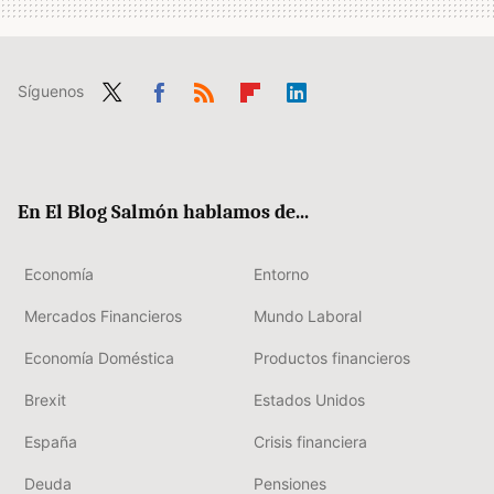
Síguenos
Twit
Fac
RSS
Flip
Link
ter
ebo
boa
edIn
ok
rd
En El Blog Salmón hablamos de...
Economía
Entorno
Mercados Financieros
Mundo Laboral
Economía Doméstica
Productos financieros
Brexit
Estados Unidos
España
Crisis financiera
Deuda
Pensiones