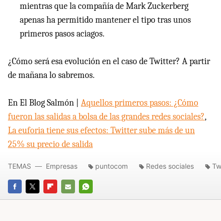
mientras que la compañía de Mark Zuckerberg
apenas ha permitido mantener el tipo tras unos
primeros pasos aciagos.
¿Cómo será esa evolución en el caso de Twitter? A partir
de mañana lo sabremos.
En El Blog Salmón |
Aquellos primeros pasos: ¿Cómo
fueron las salidas a bolsa de las grandes redes sociales?
,
La euforia tiene sus efectos: Twitter sube más de un
25% su precio de salida
TEMAS
Empresas
puntocom
Redes sociales
Tw
FACEBOOK
TWITTER
FLIPBOARD
E-
WHATSAPP
MAIL