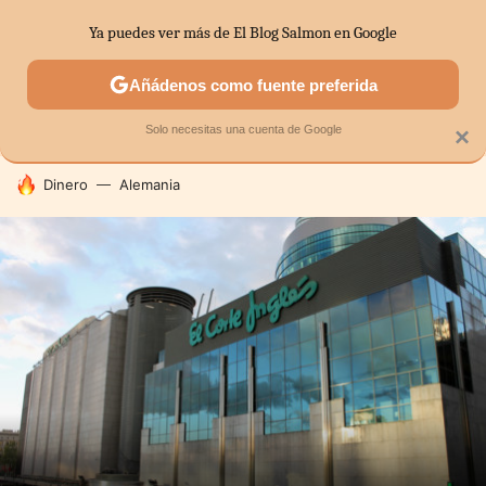
Ya puedes ver más de El Blog Salmon en Google
SECTORES
ECONOMÍA DOMÉSTICA
MERCADOS FINANC
Añádenos como fuente preferida
Solo necesitas una cuenta de Google
×
HOY SE HABLA DE
Dinero
Alemania