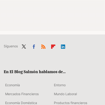
Síguenos
Twit
Fac
RSS
Flip
Link
ter
ebo
boa
edIn
ok
rd
En El Blog Salmón hablamos de...
Economía
Entorno
Mercados Financieros
Mundo Laboral
Economía Doméstica
Productos financieros