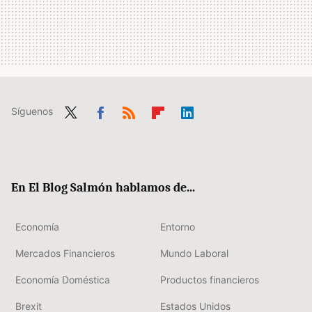
Síguenos
Twit
Fac
RSS
Flip
Link
ter
ebo
boa
edIn
ok
rd
En El Blog Salmón hablamos de...
Economía
Entorno
Mercados Financieros
Mundo Laboral
Economía Doméstica
Productos financieros
Brexit
Estados Unidos