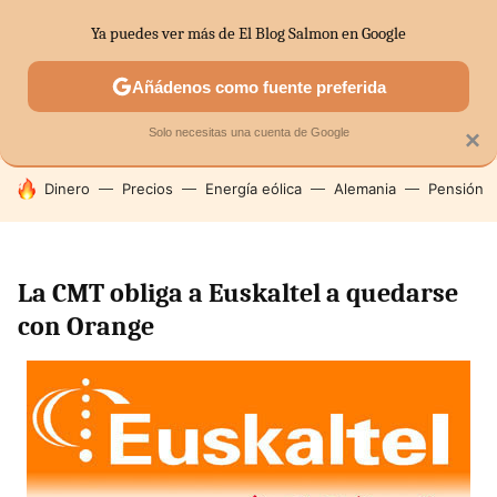
Ya puedes ver más de El Blog Salmon en Google
SECTORES
ECONOMÍA DOMÉSTICA
MERCADOS FINANC
Añádenos como fuente preferida
Solo necesitas una cuenta de Google
×
HOY SE HABLA DE
Dinero
Precios
Energía eólica
Alemania
Pensión
La CMT obliga a Euskaltel a quedarse
con Orange