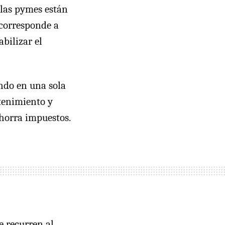
 las pymes están
 corresponde a
bilizar el
ndo en una sola
ntenimiento y
horra impuestos.
e recurren al