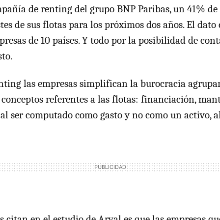
pañía de renting del grupo BNP Paribas, un 41% de
tes de sus flotas para los próximos dos años. El dato
esas de 10 países. Y todo por la posibilidad de conta
to.
nting las empresas simplifican la burocracia agrupa
s conceptos referentes a las flotas: financiación, ma
al ser computado como gasto y no como un activo, a
s citan en el estudio de Arval es que las empresas qu