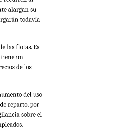
nte alargan su
largarán todavía
e las flotas. Es
 tiene un
ecios de los
 aumento del uso
de reparto, por
ilancia sobre el
mpleados.