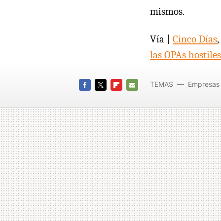
mismos.
Vía |
Cinco Días
,
las OPAs hostiles
TEMAS
Empresas
FACEBOOK
TWITTER
FLIPBOARD
E-
MAIL