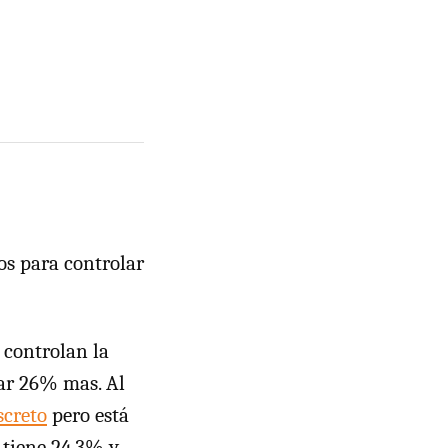
os para controlar
y controlan la
ar 26% mas. Al
screto
pero está
 tiene 24,3% y