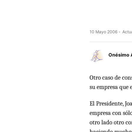
10 Mayo 2006
Actua
Onésimo 
Otro caso de con
su empresa que e
El Presidente, Jo
empresa con sól
otro lado otro c
haciendo mucho r