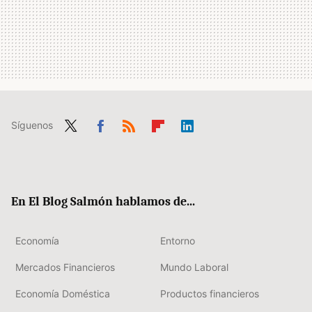
Síguenos
Twit
Fac
RSS
Flip
Link
ter
ebo
boa
edIn
ok
rd
En El Blog Salmón hablamos de...
Economía
Entorno
Mercados Financieros
Mundo Laboral
Economía Doméstica
Productos financieros