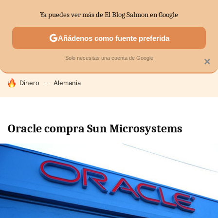
Ya puedes ver más de El Blog Salmon en Google
SECTORES
ECONOMÍA DOMÉSTICA
MERCADOS FINANC
Añádenos como fuente preferida
Solo necesitas una cuenta de Google
×
HOY SE HABLA DE
Dinero
Alemania
Oracle compra Sun Microsystems