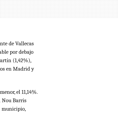
nte de Vallecas
able por debajo
artín (1,42%),
tos en Madrid y
menor, el 11,14%.
a Nou Barris
 municipio,