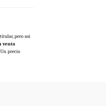
tular, pero así
n venta
. Un precio