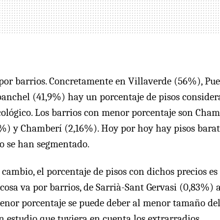
a por barrios. Concretamente en Villaverde (56%), Pue
anchel (41,9%) hay un porcentaje de pisos consider
icológico. Los barrios con menor porcentaje son Cham
%) y Chamberí (2,16%). Hoy por hoy hay pisos bara
o se han segmentado.
cambio, el porcentaje de pisos con dichos precios es 
cosa va por barrios, de Sarrià-Sant Gervasi (0,83%) 
enor porcentaje se puede deber al menor tamaño del
n estudio que tuviera en cuenta los extrarradios.