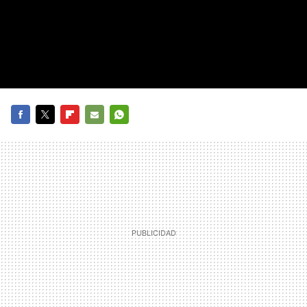
FACEBOOK
TWITTER
FLIPBOARD
E-
WHATSAPP
MAIL