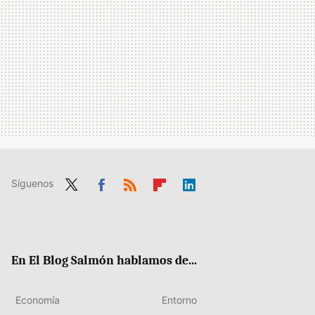
Síguenos
Twit
Fac
RSS
Flip
Link
ter
ebo
boa
edIn
ok
rd
En El Blog Salmón hablamos de...
Economía
Entorno