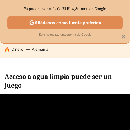
Ya puedes ver más de El Blog Salmon en Google
SECTORES
ECONOMÍA DOMÉSTICA
MERCADOS FINANC
Añádenos como fuente preferida
Solo necesitas una cuenta de Google
×
HOY SE HABLA DE
Dinero
Alemania
Acceso a agua limpia puede ser un
juego