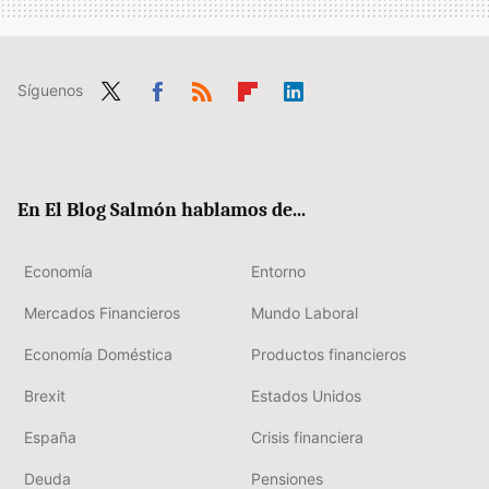
Síguenos
Twit
Fac
RSS
Flip
Link
ter
ebo
boa
edIn
ok
rd
En El Blog Salmón hablamos de...
Economía
Entorno
Mercados Financieros
Mundo Laboral
Economía Doméstica
Productos financieros
Brexit
Estados Unidos
España
Crisis financiera
Deuda
Pensiones