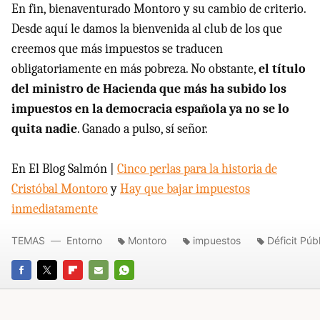
En fin, bienaventurado Montoro y su cambio de criterio.
Desde aquí le damos la bienvenida al club de los que
creemos que más impuestos se traducen
obligatoriamente en más pobreza. No obstante,
el título
del ministro de Hacienda que más ha subido los
impuestos en la democracia española ya no se lo
quita nadie
. Ganado a pulso, sí señor.
En El Blog Salmón |
Cinco perlas para la historia de
Cristóbal Montoro
y
Hay que bajar impuestos
inmediatamente
TEMAS
Entorno
Montoro
impuestos
Déficit Púb
FACEBOOK
TWITTER
FLIPBOARD
E-
WHATSAPP
MAIL