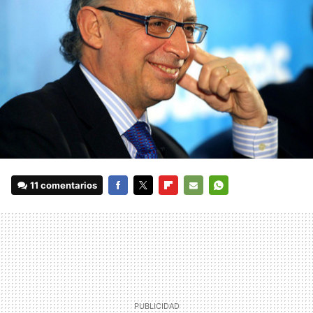
11 comentarios
FACEBOOK
TWITTER
FLIPBOARD
E-
WHATSAPP
MAIL