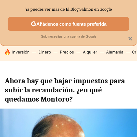
Ya puedes ver más de El Blog Salmon en Google
SECTORES
ECONOMÍA DOMÉSTICA
MERCADOS FINANC
Añádenos como fuente preferida
Solo necesitas una cuenta de Google
×
HOY SE HABLA DE
Inversión
Dinero
Precios
Alquiler
Alemania
Cr
Ahora hay que bajar impuestos para
subir la recaudación, ¿en qué
quedamos Montoro?