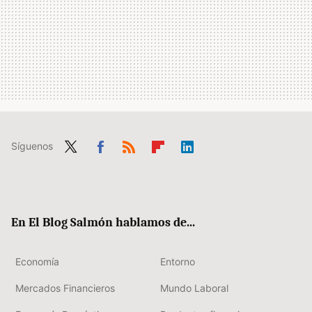
Síguenos
Twit
Fac
RSS
Flip
Link
ter
ebo
boa
edIn
ok
rd
En El Blog Salmón hablamos de...
Economía
Entorno
Mercados Financieros
Mundo Laboral