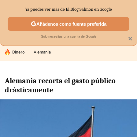
Ya puedes ver más de El Blog Salmon en Google
SECTORES
ECONOMÍA DOMÉSTICA
MERCADOS FINANC
Añádenos como fuente preferida
Solo necesitas una cuenta de Google
×
HOY SE HABLA DE
Dinero
Alemania
Alemania recorta el gasto público
drásticamente