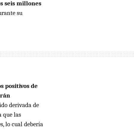
s seis millones
urante su
os positivos de
arán
pido derivada de
a que las
, lo cual debería
.