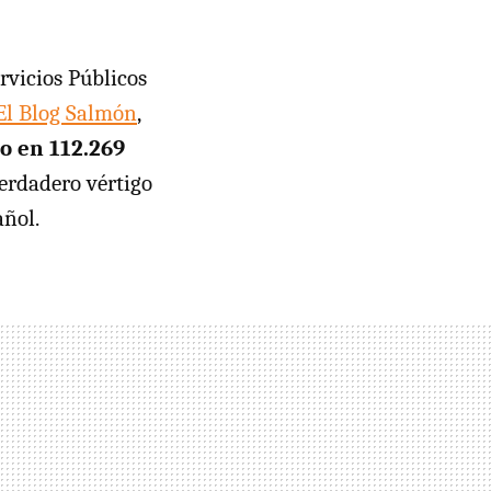
ervicios Públicos
 El Blog Salmón
,
o en 112.269
 verdadero vértigo
añol.