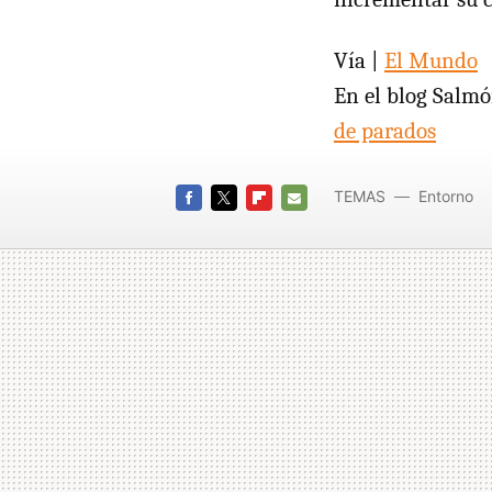
Vía |
El Mundo
En el blog Salm
de parados
TEMAS
Entorno
FACEBOOK
TWITTER
FLIPBOARD
E-
MAIL