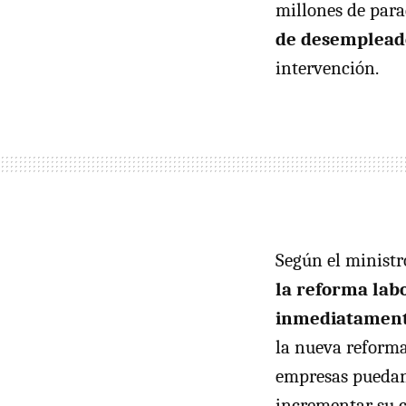
millones de para
de desemplead
intervención.
Según el minist
la reforma lab
inmediatamen
la nueva reforma
empresas puedan 
incrementar su c