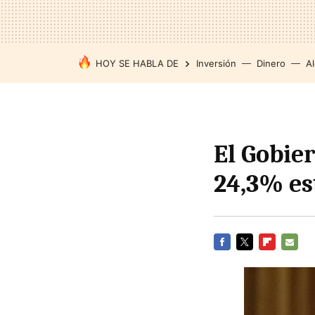
HOY SE HABLA DE
Inversión
Dinero
Al
El Gobier
24,3% es
FACEBOOK
TWITTER
FLIPBOARD
E-
MAIL