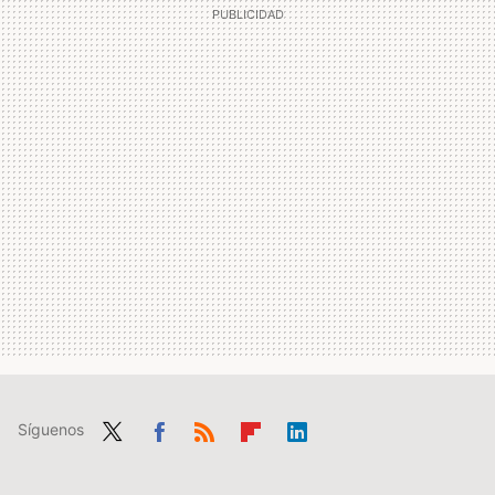
Síguenos
Twit
Fac
RSS
Flip
Link