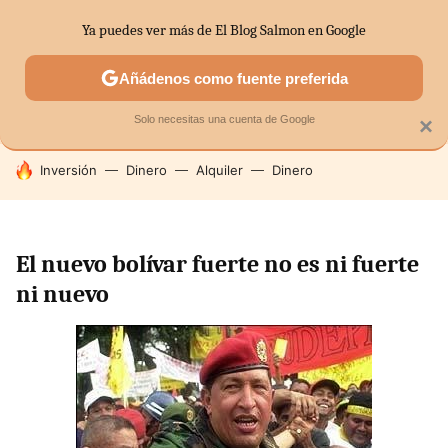
Ya puedes ver más de El Blog Salmon en Google
SECTORES
ECONOMÍA DOMÉSTICA
MERCADOS FINANC
Añádenos como fuente preferida
Solo necesitas una cuenta de Google
×
HOY SE HABLA DE
Inversión
Dinero
Alquiler
Dinero
El nuevo bolívar fuerte no es ni fuerte
ni nuevo