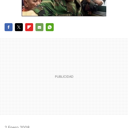
FACEBOOK
TWITTER
FLIPBOARD
E-
WHATSAPP
MAIL
2 Enero 2008