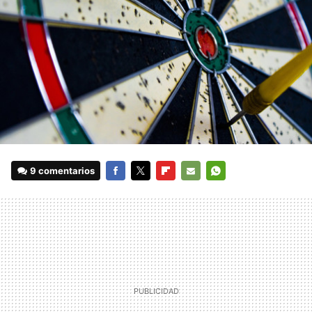
9 comentarios
FACEBOOK
TWITTER
FLIPBOARD
E-
WHATSAPP
MAIL