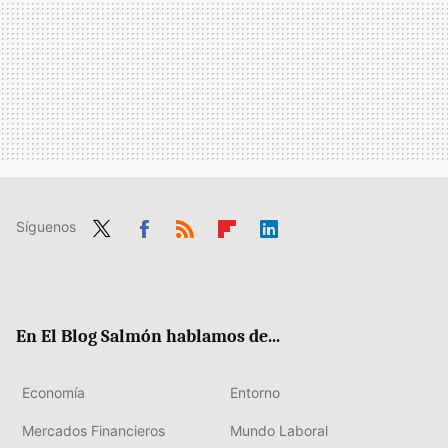
Síguenos
Twit
Fac
RSS
Flip
Link
ter
ebo
boa
edIn
ok
rd
En El Blog Salmón hablamos de...
Economía
Entorno
Mercados Financieros
Mundo Laboral