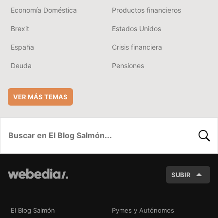
Economía Doméstica
Productos financieros
Brexit
Estados Unidos
España
Crisis financiera
Deuda
Pensiones
VER MÁS TEMAS
BUSC
SUBIR
El Blog Salmón
Pymes y Autónomos