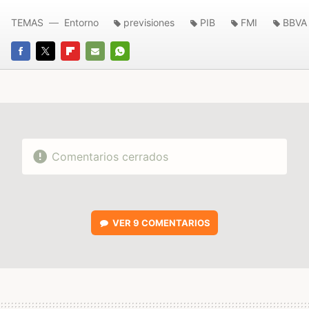
TEMAS
Entorno
previsiones
PIB
FMI
BBVA
FACEBOOK
TWITTER
FLIPBOARD
E-
WHATSAPP
MAIL
Comentarios cerrados
VER
9 COMENTARIOS