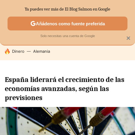
Ya puedes ver más de El Blog Salmon en Google
SECTORES
ECONOMÍA DOMÉSTICA
MERCADOS FINANC
Añádenos como fuente preferida
Solo necesitas una cuenta de Google
×
HOY SE HABLA DE
Dinero
Alemania
España liderará el crecimiento de las
economías avanzadas, según las
previsiones