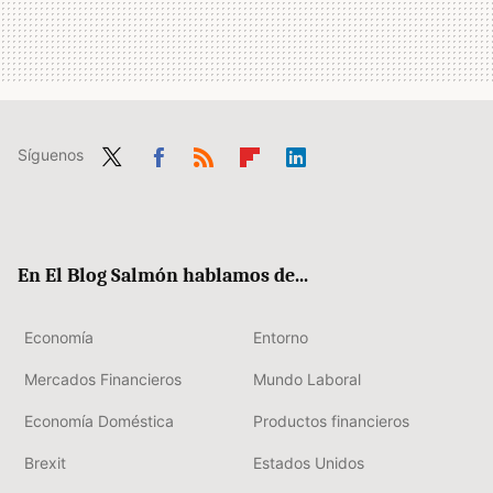
Síguenos
Twit
Fac
RSS
Flip
Link
ter
ebo
boa
edIn
ok
rd
En El Blog Salmón hablamos de...
Economía
Entorno
Mercados Financieros
Mundo Laboral
Economía Doméstica
Productos financieros
Brexit
Estados Unidos