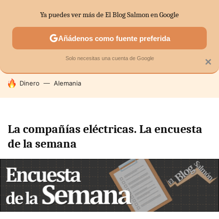
Ya puedes ver más de El Blog Salmon en Google
SECTORES
ECONOMÍA DOMÉSTICA
MERCADOS FINANC
Añádenos como fuente preferida
Solo necesitas una cuenta de Google
×
HOY SE HABLA DE
Dinero
Alemania
La compañías eléctricas. La encuesta
de la semana