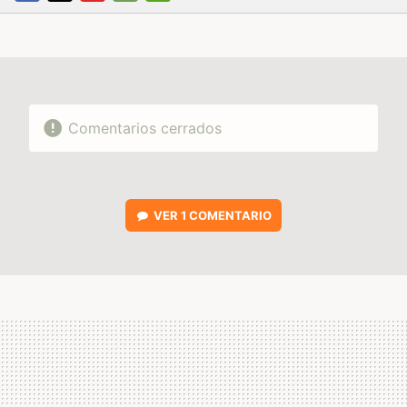
FACEBOOK
TWITTER
FLIPBOARD
E-
WHATSAPP
MAIL
Comentarios cerrados
VER
1 COMENTARIO