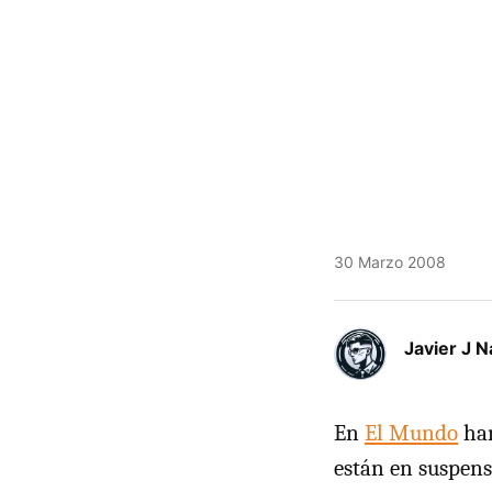
30 Marzo 2008
Javier J N
En
El Mundo
han
están en suspens