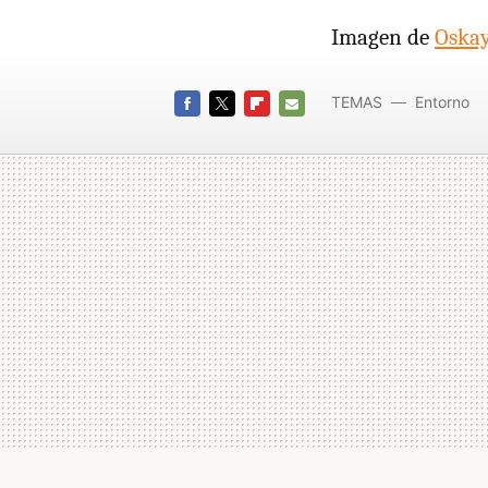
Imagen de
Oska
TEMAS
Entorno
FACEBOOK
TWITTER
FLIPBOARD
E-
MAIL