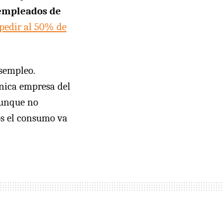
empleados de
pedir al 50% de
esempleo.
única empresa del
aunque no
os el consumo va