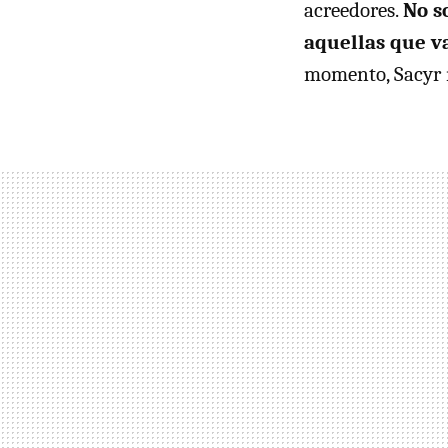
acreedores.
No s
aquellas que v
momento, Sacyr n