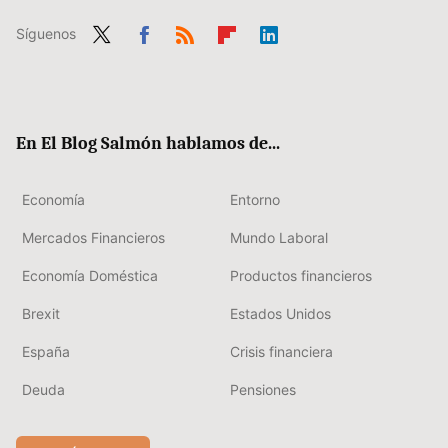
Síguenos
Twit
Fac
RSS
Flip
Link
ter
ebo
boa
edIn
ok
rd
En El Blog Salmón hablamos de...
Economía
Entorno
Mercados Financieros
Mundo Laboral
Economía Doméstica
Productos financieros
Brexit
Estados Unidos
España
Crisis financiera
Deuda
Pensiones