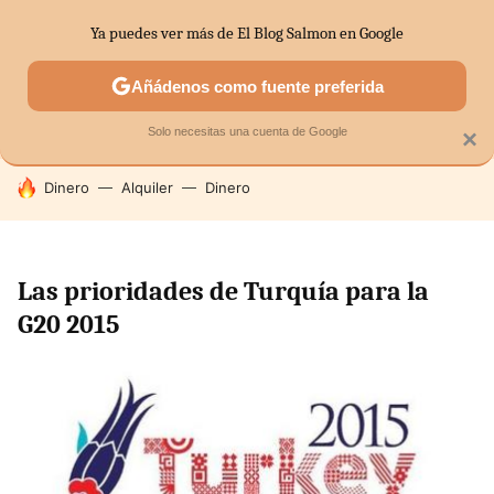
Ya puedes ver más de El Blog Salmon en Google
SECTORES
ECONOMÍA DOMÉSTICA
MERCADOS FINANC
Añádenos como fuente preferida
Solo necesitas una cuenta de Google
×
HOY SE HABLA DE
Dinero
Alquiler
Dinero
Las prioridades de Turquía para la
G20 2015