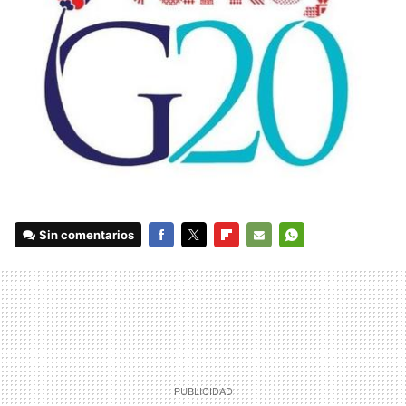
Sin comentarios
FACEBOOK
TWITTER
FLIPBOARD
E-
WHATSAPP
MAIL