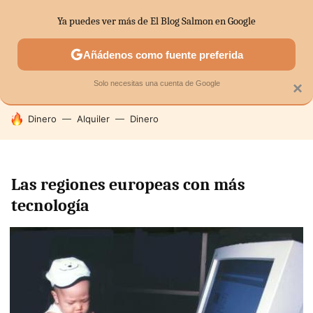
Ya puedes ver más de El Blog Salmon en Google
SECTORES
ECONOMÍA DOMÉSTICA
MERCADOS FINANC
Añádenos como fuente preferida
Solo necesitas una cuenta de Google
×
HOY SE HABLA DE
Dinero
Alquiler
Dinero
Las regiones europeas con más
tecnología