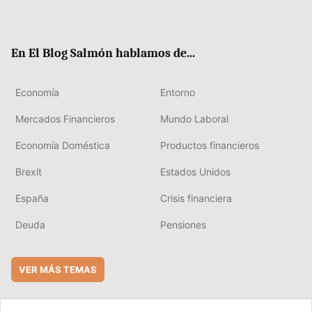
ter
ebo
boa
edIn
ok
rd
En El Blog Salmón hablamos de...
Economía
Entorno
Mercados Financieros
Mundo Laboral
Economía Doméstica
Productos financieros
Brexit
Estados Unidos
España
Crisis financiera
Deuda
Pensiones
VER MÁS TEMAS