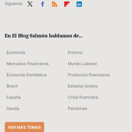
Síguenos
Twit
Fac
RSS
Flip
Link
ter
ebo
boa
edIn
ok
rd
En El Blog Salmón hablamos de...
Economía
Entorno
Mercados Financieros
Mundo Laboral
Economía Doméstica
Productos financieros
Brexit
Estados Unidos
España
Crisis financiera
Deuda
Pensiones
VER MÁS TEMAS