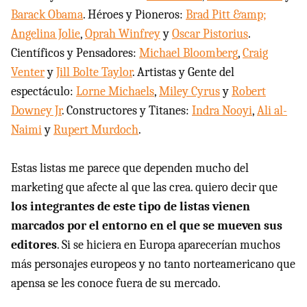
Barack Obama
. Héroes y Pioneros:
Brad Pitt &amp;
Angelina Jolie
,
Oprah Winfrey
y
Oscar Pistorius
.
Científicos y Pensadores:
Michael Bloomberg
,
Craig
Venter
y
Jill Bolte Taylor
. Artistas y Gente del
espectáculo:
Lorne Michaels
,
Miley Cyrus
y
Robert
Downey Jr
. Constructores y Titanes:
Indra Nooyi
,
Ali al-
Naimi
y
Rupert Murdoch
.
Estas listas me parece que dependen mucho del
marketing que afecte al que las crea. quiero decir que
los integrantes de este tipo de listas vienen
marcados por el entorno en el que se mueven sus
editores
. Si se hiciera en Europa aparecerían muchos
más personajes europeos y no tanto norteamericano que
apensa se les conoce fuera de su mercado.