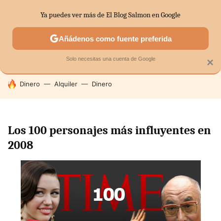
Ya puedes ver más de El Blog Salmon en Google
SECTORES
ECONOMÍA DOMÉSTICA
MERCADOS FINANC
Añádenos como fuente preferida
Solo necesitas una cuenta de Google
×
HOY SE HABLA DE
Dinero
Alquiler
Dinero
Los 100 personajes más influyentes en
2008