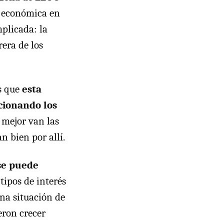
n económica en
plicada: la
era de los
s que
esta
cionando los
 mejor van las
n bien por allí.
 se puede
 tipos de interés
una situación de
eron crecer