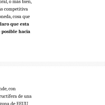
oral, o más bien,
más competitiva
oneda, cosa que
laro que esta
o posible hacia
nde, con
ructífera de una
a zona de EEUU