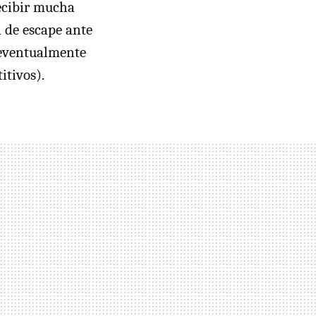
ecibir mucha
a de escape ante
 (eventualmente
itivos).