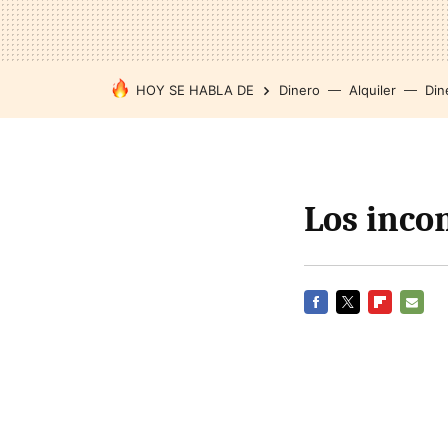
HOY SE HABLA DE
Dinero
Alquiler
Din
Los inco
FACEBOOK
TWITTER
FLIPBOARD
E-
MAIL