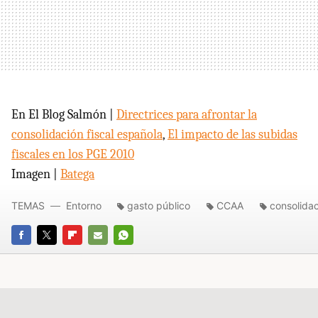
En El Blog Salmón |
Directrices para afrontar la
consolidación fiscal española
,
El impacto de las subidas
fiscales en los
PGE
2010
Imagen |
Batega
TEMAS
Entorno
gasto público
CCAA
consolidac
FACEBOOK
TWITTER
FLIPBOARD
E-
WHATSAPP
MAIL