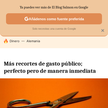
Ya puedes ver más de El Blog Salmon en Google
SECTORES
ECONOMÍA DOMÉSTICA
MERCADOS FINANC
Añádenos como fuente preferida
Solo necesitas una cuenta de Google
×
HOY SE HABLA DE
Dinero
Alemania
Más recortes de gasto público;
perfecto pero de manera inmediata