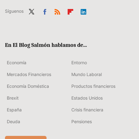
Síguenos
Twit
Fac
RSS
Flip
Link
ter
ebo
boa
edIn
ok
rd
En El Blog Salmón hablamos de...
Economía
Entorno
Mercados Financieros
Mundo Laboral
Economía Doméstica
Productos financieros
Brexit
Estados Unidos
España
Crisis financiera
Deuda
Pensiones