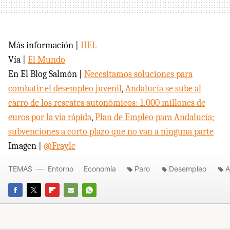
Más información |
IIEL
Vía |
El Mundo
En El Blog Salmón |
Necesitamos soluciones para
combatir el desempleo juvenil
,
Andalucía se sube al
carro de los rescates autonómicos: 1.000 millones de
euros por la vía rápida
,
Plan de Empleo para Andalucía;
subvenciones a corto plazo que no van a ninguna parte
Imagen |
@Frayle
TEMAS
Entorno
Economía
Paro
Desempleo
A
FACEBOOK
TWITTER
FLIPBOARD
E-
WHATSAPP
MAIL