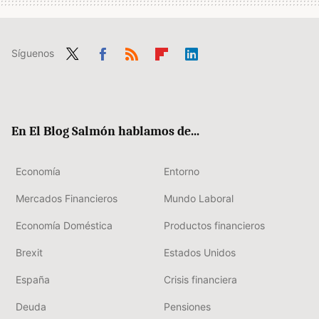
Síguenos
Twit
Fac
RSS
Flip
Link
ter
ebo
boa
edIn
ok
rd
En El Blog Salmón hablamos de...
Economía
Entorno
Mercados Financieros
Mundo Laboral
Economía Doméstica
Productos financieros
Brexit
Estados Unidos
España
Crisis financiera
Deuda
Pensiones