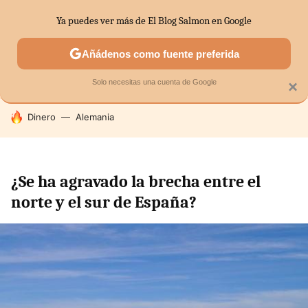
Ya puedes ver más de El Blog Salmon en Google
SECTORES
ECONOMÍA DOMÉSTICA
MERCADOS FINANC
Añádenos como fuente preferida
Solo necesitas una cuenta de Google
×
HOY SE HABLA DE
Dinero
Alemania
¿Se ha agravado la brecha entre el
norte y el sur de España?