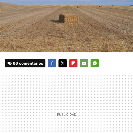
66 comentarios
FACEBOOK
TWITTER
FLIPBOARD
E-
WHATSAPP
MAIL