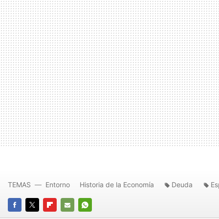
TEMAS
Entorno
Historia de la Economía
Deuda
Es
FACEBOOK
TWITTER
FLIPBOARD
E-
WHATSAPP