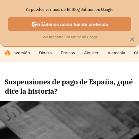
Ya puedes ver más de El Blog Salmon en Google
SECTORES
ECONOMÍA DOMÉSTICA
MERCADOS FINANC
Añádenos como fuente preferida
Solo necesitas una cuenta de Google
×
HOY SE HABLA DE
Inversión
Dinero
Precios
Alquiler
Alemania
Cr
Suspensiones de pago de España, ¿qué
dice la historia?