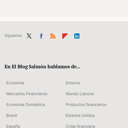
Síguenos
Twit
Fac
RSS
Flip
Link
ter
ebo
boa
edIn
ok
rd
En El Blog Salmón hablamos de...
Economía
Entorno
Mercados Financieros
Mundo Laboral
Economía Doméstica
Productos financieros
Brexit
Estados Unidos
España
Crisis financiera