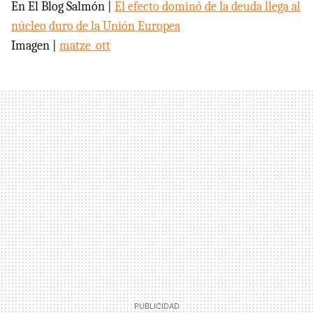
En El Blog Salmón |
El efecto dominó de la deuda llega al
núcleo duro de la Unión Europea
Imagen |
matze_ott