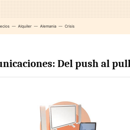
recios
Alquiler
Alemania
Crisis
nicaciones: Del push al pul