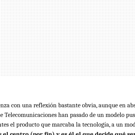
enza con una reflexión bastante obvia, aunque en ab
e Telecomunicaciones han pasado de un modelo push
ntes el producto que marcaba la tecnología, a un mode
s el centro (por fín) y es él el que decide qué se