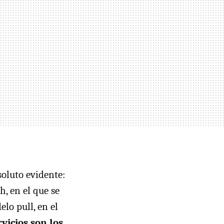
soluto evidente:
, en el que se
lo pull, en el
rvicios son los