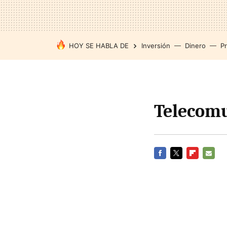
HOY SE HABLA DE
Inversión
Dinero
P
Telecomu
FACEBOOK
TWITTER
FLIPBOARD
E-
MAIL