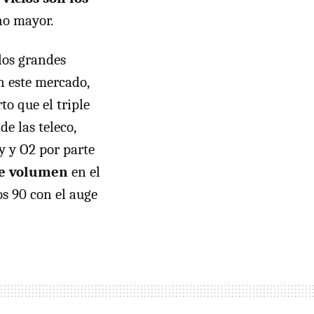
ho mayor.
los grandes
n este mercado,
erto que el triple
e las teleco,
y y O2 por parte
de volumen
en el
s 90 con el auge