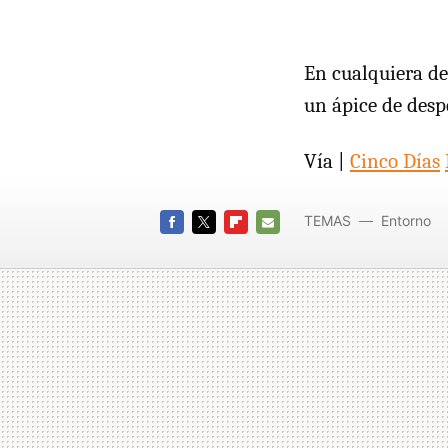
En cualquiera de
un ápice de desp
Vía |
Cinco Días
TEMAS
Entorno
FACEBOOK
TWITTER
FLIPBOARD
E-
MAIL