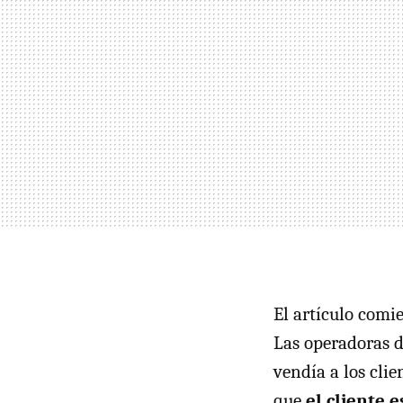
El artículo comi
Las operadoras d
vendía a los clie
que
el cliente e