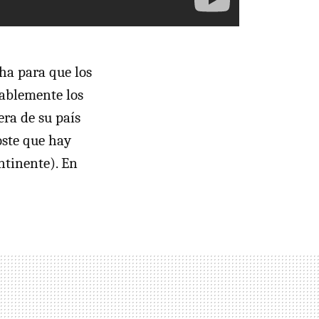
a para que los
bablemente los
era de su país
oste que hay
ntinente). En