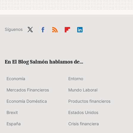
Síguenos
Twit
Fac
RSS
Flip
Link
ter
ebo
boa
edIn
ok
rd
En El Blog Salmón hablamos de...
Economía
Entorno
Mercados Financieros
Mundo Laboral
Economía Doméstica
Productos financieros
Brexit
Estados Unidos
España
Crisis financiera