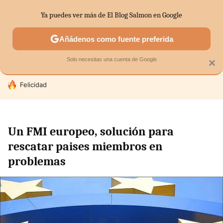
Ya puedes ver más de El Blog Salmon en Google
SECTORES
ECONOMÍA DOMÉSTICA
MERCADOS FINANC
Añádenos como fuente preferida
Solo necesitas una cuenta de Google
×
HOY SE HABLA DE
Felicidad
Un FMI europeo, solución para
rescatar paises miembros en
problemas