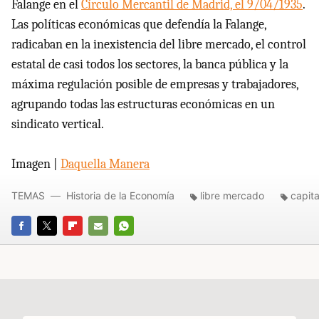
Falange en el
Círculo Mercantil de Madrid, el 9/04/1935
.
Las políticas económicas que defendía la Falange,
radicaban en la inexistencia del libre mercado, el control
estatal de casi todos los sectores, la banca pública y la
máxima regulación posible de empresas y trabajadores,
agrupando todas las estructuras económicas en un
sindicato vertical.
Imagen |
Daquella Manera
TEMAS
Historia de la Economía
libre mercado
capit
FACEBOOK
TWITTER
FLIPBOARD
E-
WHATSAPP
MAIL