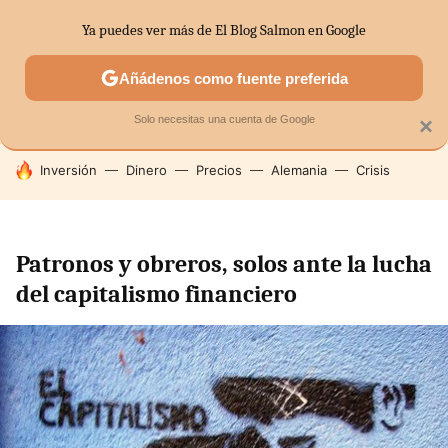
Ya puedes ver más de El Blog Salmon en Google
SECTORES
ECONOMÍA DOMÉSTICA
MERCADOS FINANC
Añádenos como fuente preferida
Solo necesitas una cuenta de Google
×
HOY SE HABLA DE
Inversión
Dinero
Precios
Alemania
Crisis
Patronos y obreros, solos ante la lucha
del capitalismo financiero