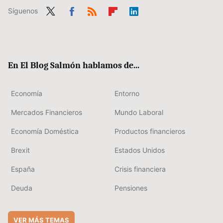
Síguenos
Twit
Fac
RSS
Flip
Link
ter
ebo
boa
edIn
ok
rd
En El Blog Salmón hablamos de...
Economía
Entorno
Mercados Financieros
Mundo Laboral
Economía Doméstica
Productos financieros
Brexit
Estados Unidos
España
Crisis financiera
Deuda
Pensiones
VER MÁS TEMAS