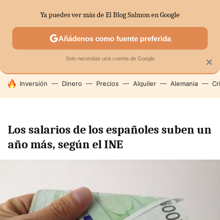
Ya puedes ver más de El Blog Salmon en Google
SECTORES
ECONOMÍA DOMÉSTICA
MERCADOS FINANC
Añádenos como fuente preferida
Solo necesitas una cuenta de Google
×
HOY SE HABLA DE
Inversión
Dinero
Precios
Alquiler
Alemania
Cr
Los salarios de los españoles suben un
año más, según el INE