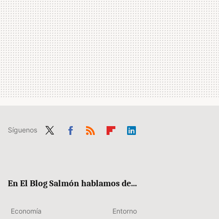
Síguenos
Twit
Fac
RSS
Flip
Link
ter
ebo
boa
edIn
ok
rd
En El Blog Salmón hablamos de...
Economía
Entorno