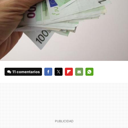
11 comentarios
FACEBOOK
TWITTER
FLIPBOARD
E-
WHATSAPP
MAIL