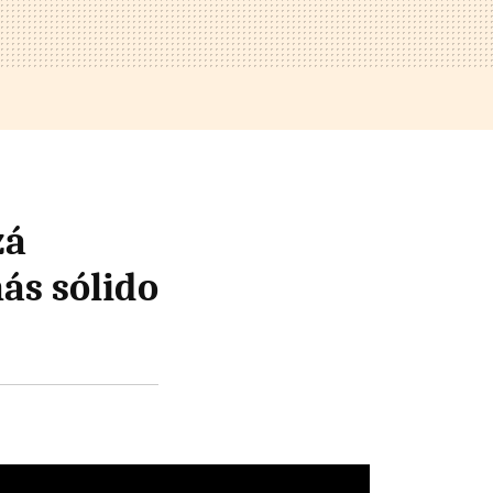
zá
ás sólido