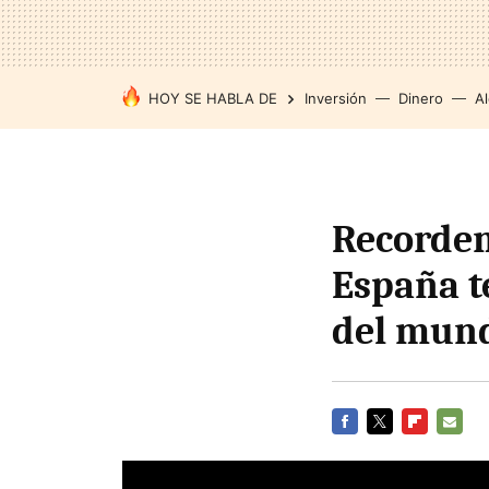
HOY SE HABLA DE
Inversión
Dinero
Al
Recordem
España t
del mun
FACEBOOK
TWITTER
FLIPBOARD
E-
MAIL