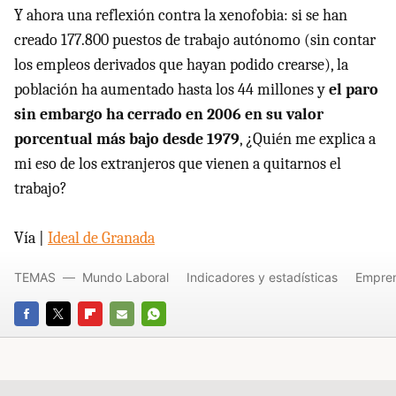
Y ahora una reflexión contra la xenofobia: si se han
creado 177.800 puestos de trabajo autónomo (sin contar
los empleos derivados que hayan podido crearse), la
población ha aumentado hasta los 44 millones y
el paro
sin embargo ha cerrado en 2006 en su valor
porcentual más bajo desde 1979
, ¿Quién me explica a
mi eso de los extranjeros que vienen a quitarnos el
trabajo?
Vía |
Ideal de Granada
TEMAS
Mundo Laboral
Indicadores y estadísticas
Empre
FACEBOOK
TWITTER
FLIPBOARD
E-
WHATSAPP
MAIL