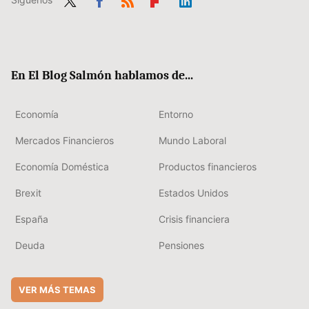
Twit
Fac
RSS
Flip
Link
ter
ebo
boa
edIn
ok
rd
En El Blog Salmón hablamos de...
Economía
Entorno
Mercados Financieros
Mundo Laboral
Economía Doméstica
Productos financieros
Brexit
Estados Unidos
España
Crisis financiera
Deuda
Pensiones
VER MÁS TEMAS