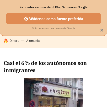
Ya puedes ver más de El Blog Salmon en Google
SECTORES
ECONOMÍA DOMÉSTICA
MERCADOS FINANC
Añádenos como fuente preferida
Solo necesitas una cuenta de Google
×
HOY SE HABLA DE
Dinero
Alemania
Casi el 6% de los autónomos son
inmigrantes