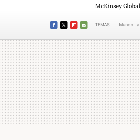
McKinsey Global 
TEMAS
Mundo La
FACEBOOK
TWITTER
FLIPBOARD
E-
MAIL