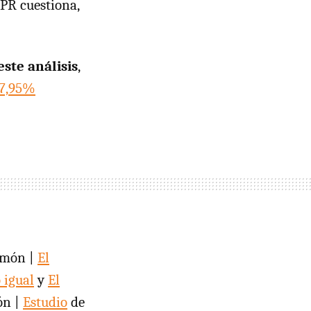
EPR cuestiona,
este análisis
,
7,95%
lmón |
El
 igual
y
El
ón |
Estudio
de