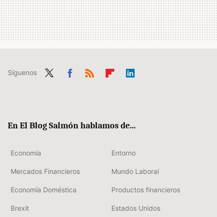
Síguenos
Twit
Fac
RSS
Flip
Link
ter
ebo
boa
edIn
ok
rd
En El Blog Salmón hablamos de...
Economía
Entorno
Mercados Financieros
Mundo Laboral
Economía Doméstica
Productos financieros
Brexit
Estados Unidos