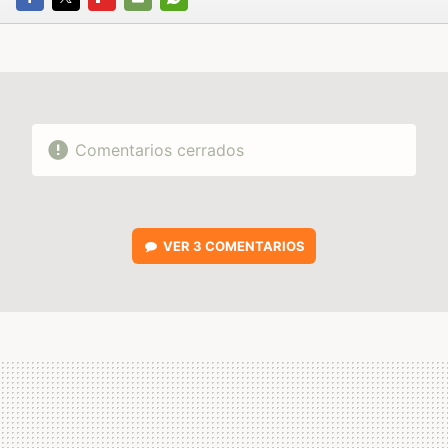
FACEBOOK
TWITTER
FLIPBOARD
E-
WHATSAPP
MAIL
Comentarios cerrados
VER
3 COMENTARIOS