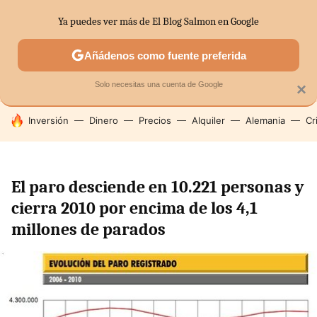
Ya puedes ver más de El Blog Salmon en Google
SECTORES
ECONOMÍA DOMÉSTICA
MERCADOS FINANC
Añádenos como fuente preferida
Solo necesitas una cuenta de Google
×
HOY SE HABLA DE
Inversión
Dinero
Precios
Alquiler
Alemania
Cr
El paro desciende en 10.221 personas y
cierra 2010 por encima de los 4,1
millones de parados