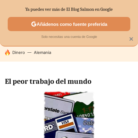
Ya puedes ver más de El Blog Salmon en Google
SECTORES
ECONOMÍA DOMÉSTICA
MERCADOS FINANC
Añádenos como fuente preferida
Solo necesitas una cuenta de Google
×
HOY SE HABLA DE
Dinero
Alemania
El peor trabajo del mundo