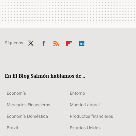
Síguenos
Twit
Fac
RSS
Flip
Link
ter
ebo
boa
edIn
ok
rd
En El Blog Salmón hablamos de...
Economía
Entorno
Mercados Financieros
Mundo Laboral
Economía Doméstica
Productos financieros
Brexit
Estados Unidos