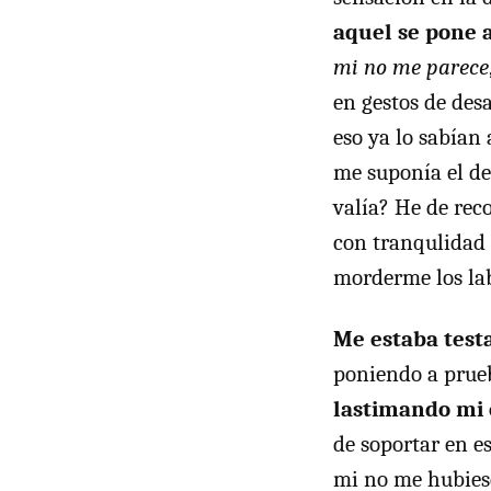
aquel se pone 
mi no me parece
en gestos de des
eso ya lo sabían
me suponía el de
valía? He de rec
con tranqulidad 
morderme los lab
Me estaba test
poniendo a prue
lastimando mi
de soportar en es
mi no me hubiese