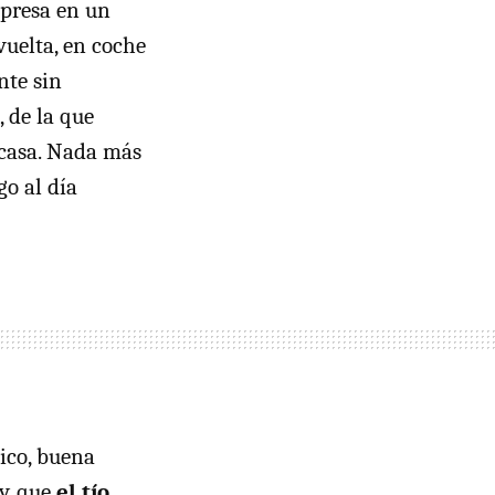
mpresa en un
vuelta, en coche
nte sin
 de la que
 casa. Nada más
go al día
ico, buena
y, que
el tío