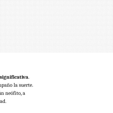
ignificativa
.
paño la suerte.
n neófito, a
ad.