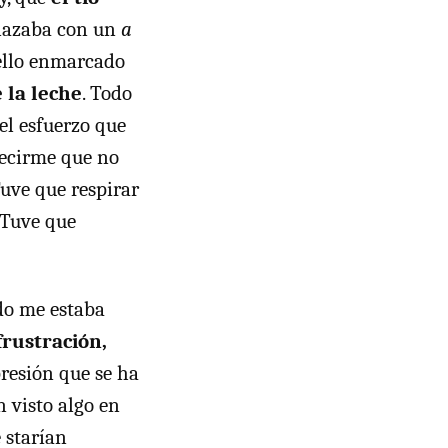
nlazaba con un
a
 ello enmarcado
 la leche
. Todo
el esfuerzo que
decirme que no
uve que respirar
 Tuve que
ndo me estaba
rustración,
 presión que se ha
n visto algo en
 starían