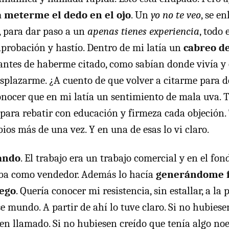
a meterme el dedo en el ojo
. Un
yo no te veo
, se e
, para dar paso a un
apenas tienes experiencia
, todo
aprobación y hastío. Dentro de mi latía un
cabreo de
 antes de haberme citado, como sabían donde vivía y 
splazarme. ¿A cuento de que volver a citarme para 
onocer que en mi latía un sentimiento de mala uva. T
para rebatir con educación y firmeza cada objeción.
ios más de una vez. Y en una de esas lo vi claro.
ando
. El trabajo era un trabajo comercial y en el fo
ba como vendedor. Además lo hacía
generándome f
 ego
. Quería conocer mi resistencia, sin estallar, a la
e mundo. A partir de ahí lo tuve claro. Si no hubiese
n llamado. Si no hubiesen creído que tenía algo noe