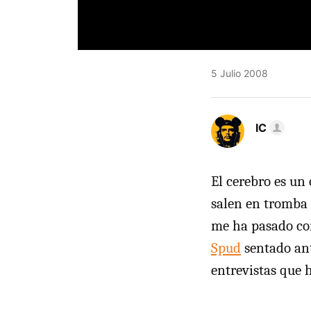
5 Julio 2008
IC
El cerebro es un
salen en tromba m
me ha pasado con
Spud
sentado ant
entrevistas que h