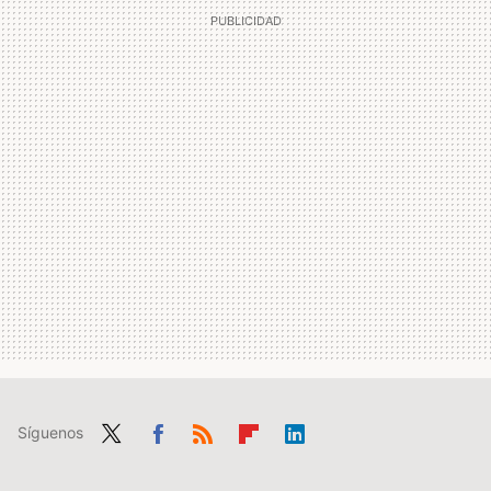
Síguenos
Twit
Fac
RSS
Flip
Link