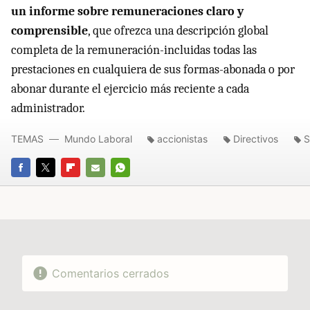
un informe sobre remuneraciones claro y
comprensible
, que ofrezca una descripción global
completa de la remuneración-incluidas todas las
prestaciones en cualquiera de sus formas-abonada o por
abonar durante el ejercicio más reciente a cada
administrador.
TEMAS
Mundo Laboral
accionistas
Directivos
S
FACEBOOK
TWITTER
FLIPBOARD
E-
WHATSAPP
MAIL
Comentarios cerrados