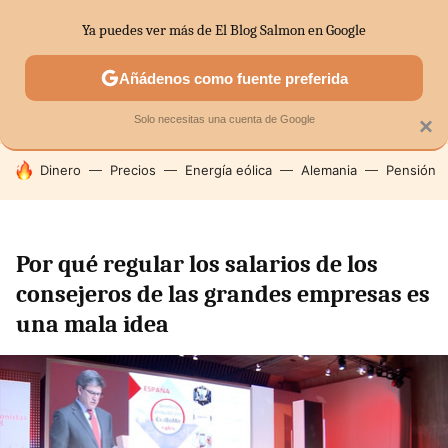
Ya puedes ver más de El Blog Salmon en Google
SECTORES
ECONOMÍA DOMÉSTICA
MERCADOS FINANC
Añádenos como fuente preferida
Solo necesitas una cuenta de Google
×
HOY SE HABLA DE
Dinero
Precios
Energía eólica
Alemania
Pensión
Por qué regular los salarios de los
consejeros de las grandes empresas es
una mala idea