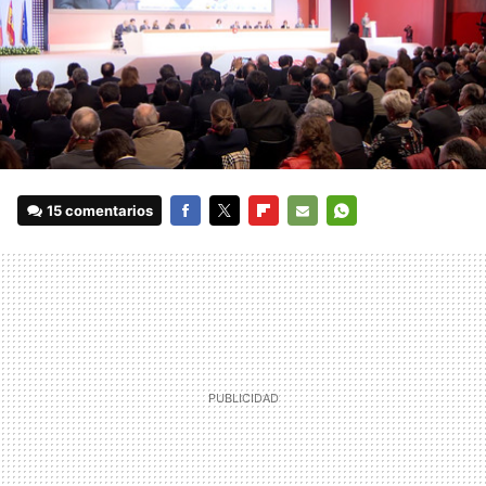
15 comentarios
FACEBOOK
TWITTER
FLIPBOARD
E-
WHATSAPP
MAIL