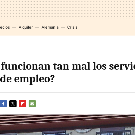
recios
Alquiler
Alemania
Crisis
 funcionan tan mal los servi
 de empleo?
FACEBOOK
TWITTER
FLIPBOARD
E-
MAIL