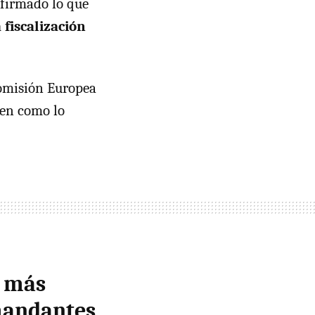
firmado lo que
 fiscalización
Comisión Europea
ien como lo
a más
mandantes