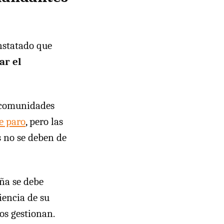
nstatado que
ar el
s comunidades
e paro
, pero las
s no se deben de
ña se debe
ciencia de su
os gestionan.