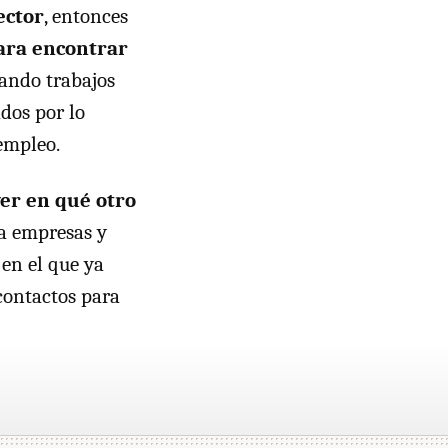
ector
, entonces
para encontrar
cando trabajos
ados por lo
empleo.
ver en qué otro
ca empresas y
en el que ya
contactos para