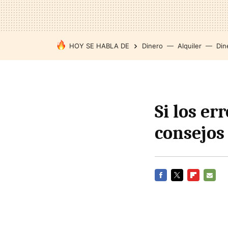
HOY SE HABLA DE
Dinero
Alquiler
Din
Si los er
consejos
FACEBOOK
TWITTER
FLIPBOARD
E-
MAIL