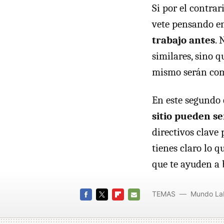
Si por el contra
vete pensando 
trabajo antes
. 
similares, sino q
mismo serán com
En este segundo 
sitio pueden se
directivos clave
tienes claro lo 
que te ayuden a 
TEMAS
Mundo La
FACEBOOK
TWITTER
FLIPBOARD
E-
MAIL