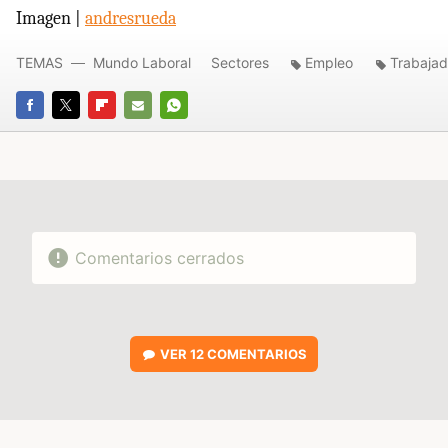
Imagen |
andresrueda
TEMAS
Mundo Laboral
Sectores
Empleo
Trabajad
FACEBOOK
TWITTER
FLIPBOARD
E-
WHATSAPP
MAIL
Comentarios cerrados
VER
12 COMENTARIOS