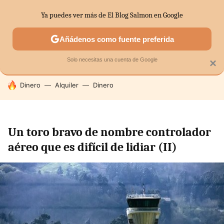
Ya puedes ver más de El Blog Salmon en Google
SECTORES
ECONOMÍA DOMÉSTICA
MERCADOS FINANC
Añádenos como fuente preferida
Solo necesitas una cuenta de Google
×
HOY SE HABLA DE
Dinero
Alquiler
Dinero
Un toro bravo de nombre controlador
aéreo que es difícil de lidiar (II)