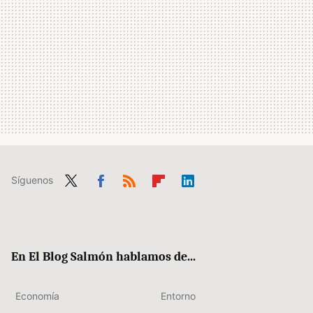
Síguenos
Twit
Fac
RSS
Flip
Link
ter
ebo
boa
edIn
ok
rd
En El Blog Salmón hablamos de...
Economía
Entorno