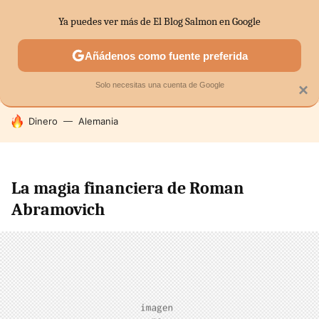
Ya puedes ver más de El Blog Salmon en Google
SECTORES
ECONOMÍA DOMÉSTICA
MERCADOS FINANC
Añádenos como fuente preferida
Solo necesitas una cuenta de Google
×
HOY SE HABLA DE
Dinero
Alemania
La magia financiera de Roman
Abramovich