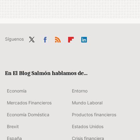
Síguenos
Twit
Fac
RSS
Flip
Link
ter
ebo
boa
edIn
ok
rd
En El Blog Salmón hablamos de...
Economía
Entorno
Mercados Financieros
Mundo Laboral
Economía Doméstica
Productos financieros
Brexit
Estados Unidos
España
Crisis financiera