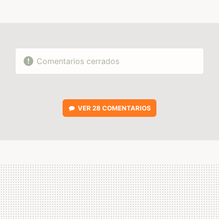
FACEBOOK
TWITTER
FLIPBOARD
E-
WHATSAPP
MAIL
Comentarios cerrados
VER
28 COMENTARIOS