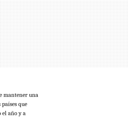
 de mantener una
s países que
 el año y a