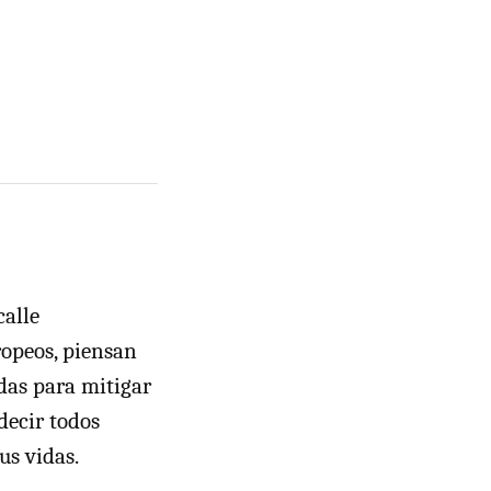
calle
ropeos, piensan
das para mitigar
decir todos
us vidas.