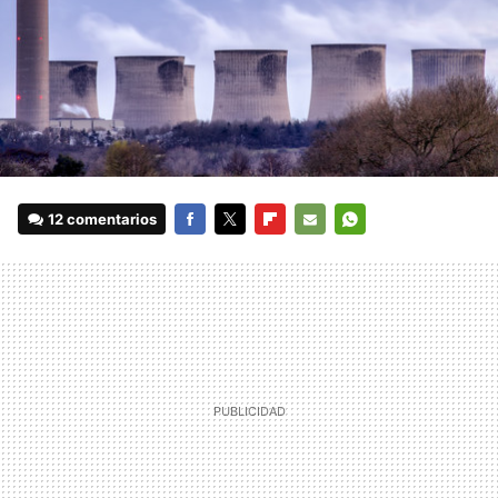
12 comentarios
FACEBOOK
TWITTER
FLIPBOARD
E-
WHATSAPP
MAIL