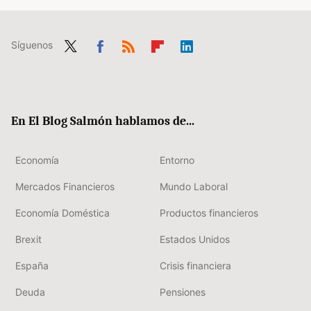
Síguenos
Twit
Fac
RSS
Flip
Link
ter
ebo
boa
edIn
ok
rd
En El Blog Salmón hablamos de...
Economía
Entorno
Mercados Financieros
Mundo Laboral
Economía Doméstica
Productos financieros
Brexit
Estados Unidos
España
Crisis financiera
Deuda
Pensiones