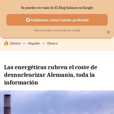
Ya puedes ver más de El Blog Salmon en Google
SECTORES
ECONOMÍA DOMÉSTICA
MERCADOS FINANC
Añádenos como fuente preferida
Solo necesitas una cuenta de Google
×
HOY SE HABLA DE
Dinero
Alquiler
Dinero
Las energéticas cubren el coste de
desnuclearizar Alemania, toda la
información