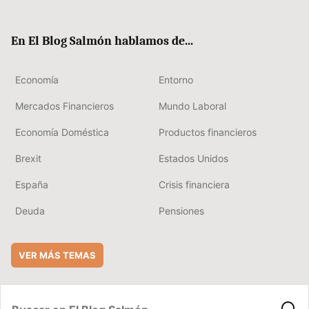
ter
ebo
boa
edIn
ok
rd
En El Blog Salmón hablamos de...
Economía
Entorno
Mercados Financieros
Mundo Laboral
Economía Doméstica
Productos financieros
Brexit
Estados Unidos
España
Crisis financiera
Deuda
Pensiones
VER MÁS TEMAS