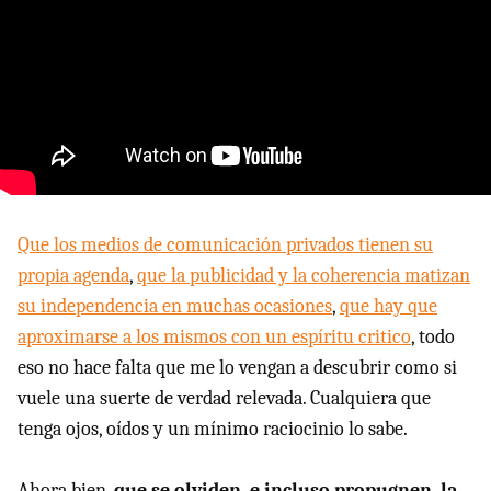
Que los medios de comunicación privados tienen su
propia agenda
,
que la publicidad y la coherencia matizan
su independencia en muchas ocasiones
,
que hay que
aproximarse a los mismos con un espíritu critico
, todo
eso no hace falta que me lo vengan a descubrir como si
vuele una suerte de verdad relevada. Cualquiera que
tenga ojos, oídos y un mínimo raciocinio lo sabe.
Ahora bien,
que se olviden, e incluso propugnen, la