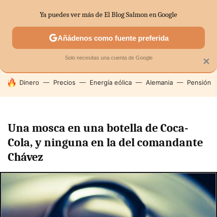
Ya puedes ver más de El Blog Salmon en Google
SECTORES
ECONOMÍA DOMÉSTICA
MERCADOS FINANC
Añádenos como fuente preferida
Solo necesitas una cuenta de Google
×
HOY SE HABLA DE
Dinero
Precios
Energía eólica
Alemania
Pensión
Una mosca en una botella de Coca-
Cola, y ninguna en la del comandante
Chávez