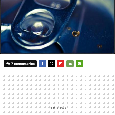
7 comentarios
FACEBOOK
TWITTER
FLIPBOARD
E-
WHATSAPP
MAIL