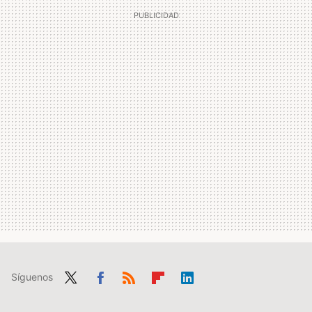
Síguenos
Twit
Fac
RSS
Flip
Link