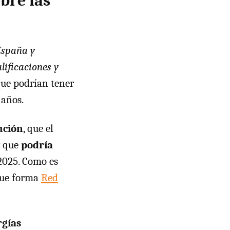
bre las
España y
lificaciones y
ue podrían tener
 años.
ución
, que el
y que
podría
2025. Como es
 que forma
Red
rgías