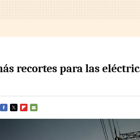
ás recortes para las eléctri
FACEBOOK
TWITTER
FLIPBOARD
E-
MAIL