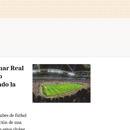
nar Real
o
do la
ubes de fútbol
ción de una
e estos clubes