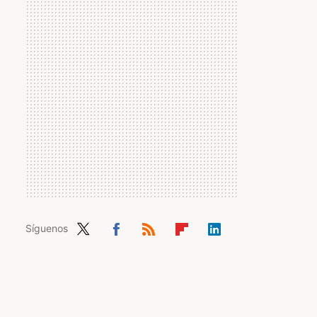
Síguenos
Twit
Fac
RSS
Flip
Link
ter
ebo
boa
edIn
ok
rd