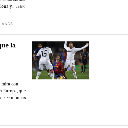
lona y...
LEER
5 AÑOS
que la
s, mira con
en Europa, que
 de economías.