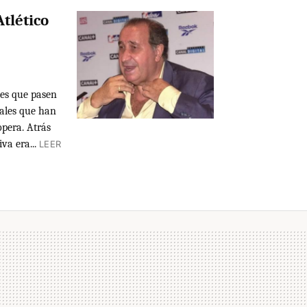
Atlético
es que pasen
iales que han
opera. Atrás
va era...
LEER