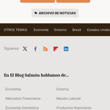
ARCHIVO DE NOTICIAS
OTROS TEMAS:
Economía
Entorno
Brexit
Estados Unido
Síguenos
Twit
Fac
RSS
Flip
Link
ter
ebo
boa
edIn
ok
rd
En El Blog Salmón hablamos de...
Economía
Entorno
Mercados Financieros
Mundo Laboral
Economía Doméstica
Productos financieros