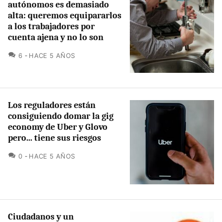
autónomos es demasiado
alta: queremos equipararlos
a los trabajadores por
cuenta ajena y no lo son
COMENTARIOS
6
HACE 5 AÑOS
Los reguladores están
consiguiendo domar la gig
economy de Uber y Glovo
pero... tiene sus riesgos
COMENTARIOS
0
HACE 5 AÑOS
Ciudadanos y un