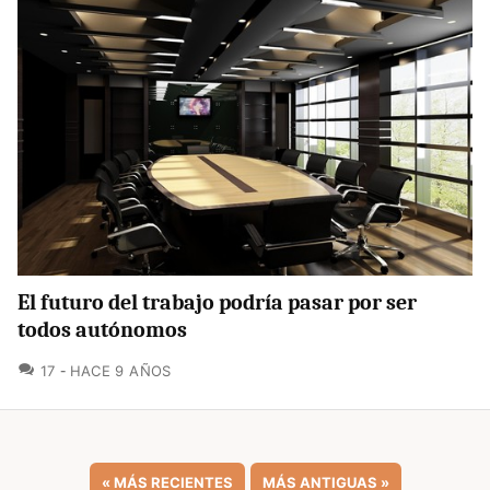
El futuro del trabajo podría pasar por ser
todos autónomos
COMENTARIOS
17
HACE 9 AÑOS
«
MÁS RECIENTES
MÁS ANTIGUAS
»