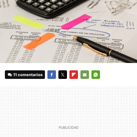
11 comentarios
FACEBOOK
TWITTER
FLIPBOARD
E-
WHATSAPP
MAIL