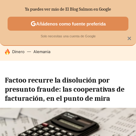
Ya puedes ver más de El Blog Salmon en Google
SECTORES
ECONOMÍA DOMÉSTICA
MERCADOS FINANC
Añádenos como fuente preferida
Solo necesitas una cuenta de Google
×
HOY SE HABLA DE
Dinero
Alemania
Factoo recurre la disolución por
presunto fraude: las cooperativas de
facturación, en el punto de mira