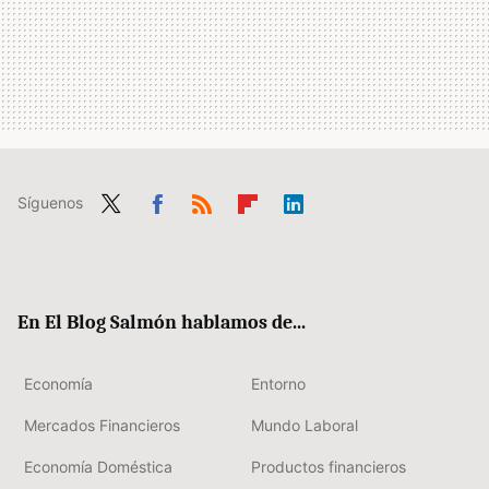
Síguenos
Twit
Fac
RSS
Flip
Link
ter
ebo
boa
edIn
ok
rd
En El Blog Salmón hablamos de...
Economía
Entorno
Mercados Financieros
Mundo Laboral
Economía Doméstica
Productos financieros