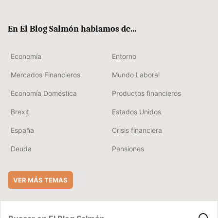
ter
ebo
boa
edIn
ok
rd
En El Blog Salmón hablamos de...
Economía
Entorno
Mercados Financieros
Mundo Laboral
Economía Doméstica
Productos financieros
Brexit
Estados Unidos
España
Crisis financiera
Deuda
Pensiones
VER MÁS TEMAS