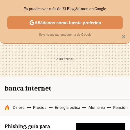
Ya puedes ver más de El Blog Salmon en Google
SECTORES
ECONOMÍA DOMÉSTICA
MERCADOS FINANC
Añádenos como fuente preferida
Solo necesitas una cuenta de Google
×
banca internet
HOY SE HABLA DE
Dinero
Precios
Energía eólica
Alemania
Pensión
Phishing, guía para