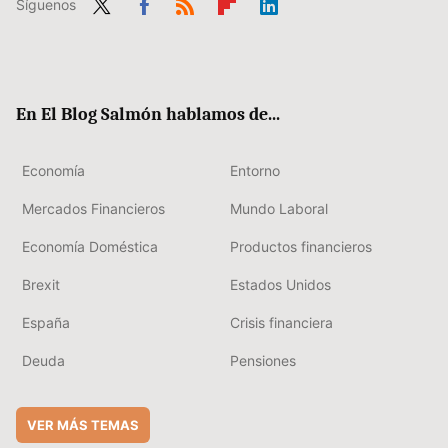
Síguenos
Twit
Fac
RSS
Flip
Link
ter
ebo
boa
edIn
ok
rd
En El Blog Salmón hablamos de...
Economía
Entorno
Mercados Financieros
Mundo Laboral
Economía Doméstica
Productos financieros
Brexit
Estados Unidos
España
Crisis financiera
Deuda
Pensiones
VER MÁS TEMAS