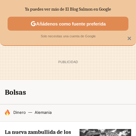
Ya puedes ver más de El Blog Salmon en Google
SECTORES
ECONOMÍA DOMÉSTICA
MERCADOS FINANC
Añádenos como fuente preferida
Solo necesitas una cuenta de Google
×
Bolsas
HOY SE HABLA DE
Dinero
Alemania
La nueva zambullida de los