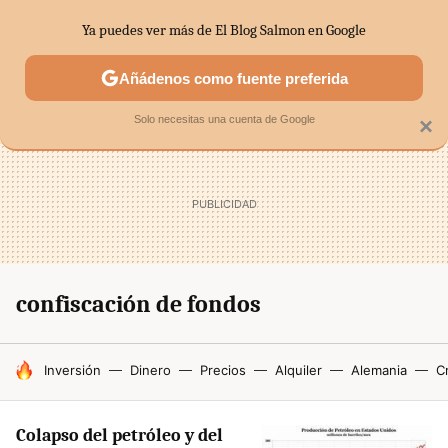
Ya puedes ver más de El Blog Salmon en Google
SECTORES
ECONOMÍA DOMÉSTICA
MERCADOS FINANC
Añádenos como fuente preferida
Solo necesitas una cuenta de Google
×
confiscación de fondos
HOY SE HABLA DE
Inversión
Dinero
Precios
Alquiler
Alemania
Cr
Colapso del petróleo y del