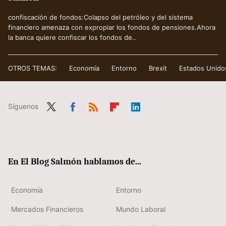
confiscación de fondos:Colapso del petróleo y del sistema
financiero amenaza con expropiar los fondos de pensiones.Ahora
la banca quiere confiscar los fondos de..
OTROS TEMAS:
Economía
Entorno
Brexit
Estados Unido
Síguenos
Twit
Fac
RSS
Flip
Link
ter
ebo
boa
edIn
ok
rd
En El Blog Salmón hablamos de...
Economía
Entorno
Mercados Financieros
Mundo Laboral