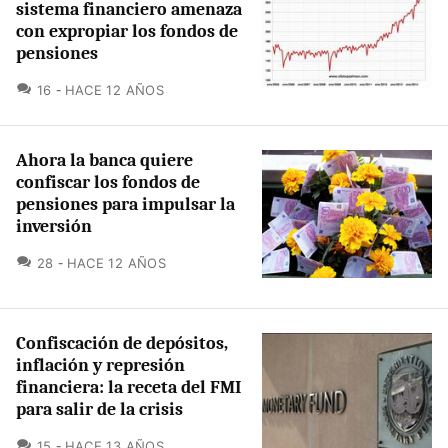
sistema financiero amenaza
con expropiar los fondos de
pensiones
COMENTARIOS
16
HACE 12 AÑOS
Ahora la banca quiere
confiscar los fondos de
pensiones para impulsar la
inversión
COMENTARIOS
28
HACE 12 AÑOS
Confiscación de depósitos,
inflación y represión
financiera: la receta del FMI
para salir de la crisis
COMENTARIOS
15
HACE 13 AÑOS